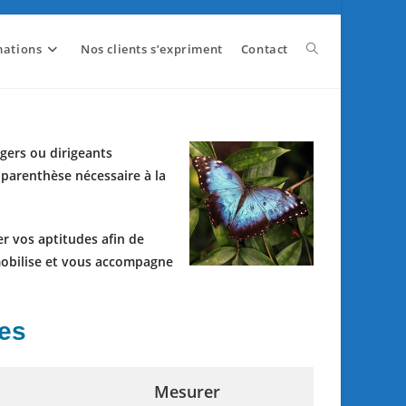
mations
Nos clients s’expriment
Contact
Toggle
website
gers ou dirigeants
 parenthèse nécessaire à la
search
er vos aptitudes afin de
obilise et vous
accompagne
tes
Mesurer