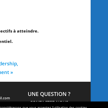
ectifs à atteindre.
ntiel.
dership,
ment »
UNE QUESTION ?
il.com
CONTACTEZ-NOUS
 considérerons que vous acceptez l'utilisation des cookies.