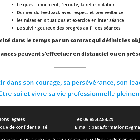
Le questionnement, l’écoute, la reformulation
Donner du feedback avec respect et bienveillance
les mises en situations et exercice en inter séance
Le suivi rigoureux des progrès au fil des séances
mité dans le temps par un contrat qui définit les obj
éances peuvent s’effectuer en distanciel ou en prése
tir dans son courage, sa persévérance, son lea
être soi et vivre sa vie professionnelle pleine
ions légales
Tél: 06.85.42.84.29
ique de confidentialité
E-mail :
baxa.formations@gma
sation des cookies
 expérience sur notre site. Si vous continuez à utiliser ce dernier, nous