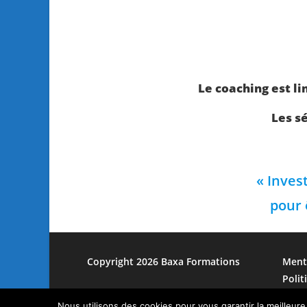
Le coaching est li
Les s
« Inves
pour 
Copyright 2026 Baxa Formations
Ment
Polit
Utili
Nous utilisons des cookies pour vous garantir la meilleure